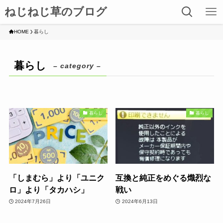
ねじねじ草のブログ
HOME
暮らし
暮らし
– category –
暮らし
暮らし
「しまむら」より「ユニク
互換と純正をめぐる熾烈な
ロ」より「タカハシ」
戦い
2024年7月26日
2024年6月13日