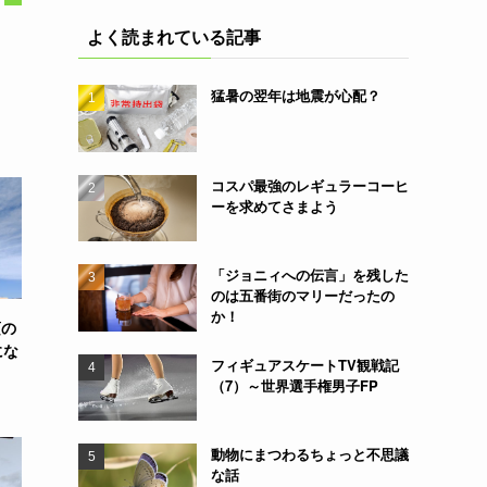
よく読まれている記事
猛暑の翌年は地震が心配？
コスパ最強のレギュラーコーヒ
ーを求めてさまよう
「ジョニィへの伝言」を残した
のは五番街のマリーだったの
か！
頃の
にな
フィギュアスケートTV観戦記
（7）～世界選手権男子FP
動物にまつわるちょっと不思議
な話