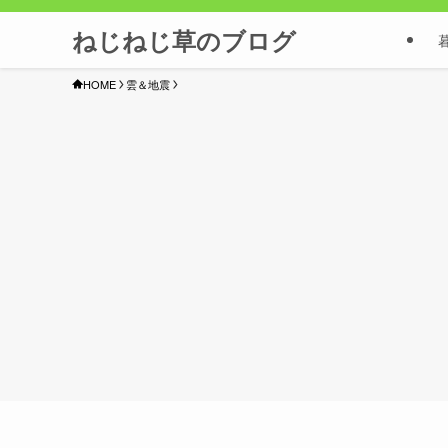
ねじねじ草のブログ
HOME
雲＆地震