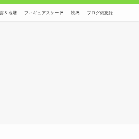
雲＆地震
フィギュアスケート
競馬
ブログ備忘録