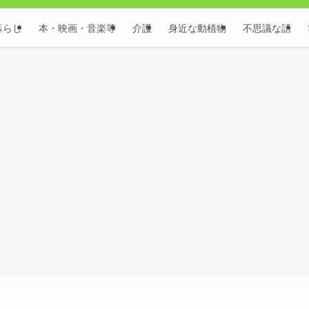
暮らし
本・映画・音楽等
介護
身近な動植物
不思議な話